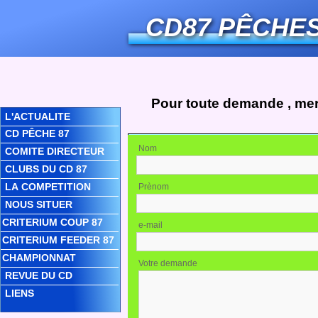
CD87 PÊCHE
Pour toute demande , merc
L'ACTUALITE
CD PÊCHE 87
Nom
COMITE DIRECTEUR
CLUBS DU CD 87
LA COMPETITION
Prènom
NOUS SITUER
CRITERIUM COUP 87
e-mail
CRITERIUM FEEDER 87
CHAMPIONNAT
Votre demande
REVUE DU CD
LIENS